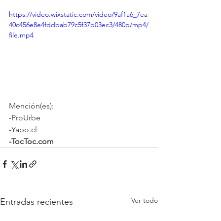
https://video.wixstatic.com/video/9af1a6_7ea
40c456e8e4fddbab79c5f37b03ec3/480p/mp4/
file.mp4
Mención(es):
-ProUrbe
-Yapo.cl
-TocToc.com
Ver todo
Entradas recientes