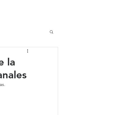
UIPO
CLIENTES
e la
anales
as.