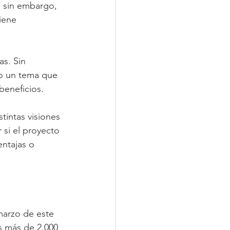
, sin embargo, 
iene 
s. Sin 
do un tema que 
beneficios.
tintas visiones 
si el proyecto 
ntajas o 
marzo de este 
s más de 2.000 