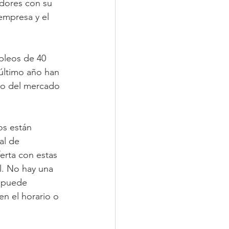
adores con su 
empresa y el 
pleos de 40 
 último año han 
nto del mercado 
os están 
al de 
erta con estas 
l. No hay una 
 puede 
en el horario o 